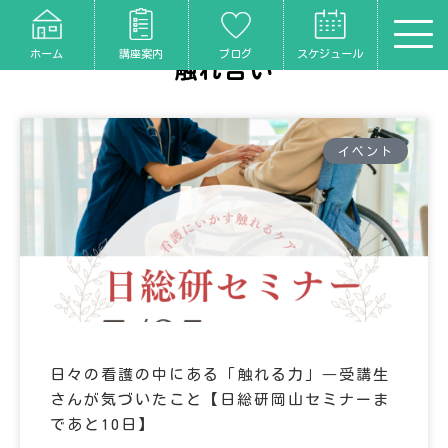
ホーム
講座案内
ブログ
スケジュール
触れ合い
イベント
日々の看護の中にある「触れる力」―受講生
さんが気づいたこと【日総研岡山セミナーま
であと10日】