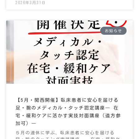
2026年3月31日
お知らせ
【5月・関西開催】臥床患者に安心を届ける
足・腕のメディカル・タッチ認定講座― 在
宅・緩和ケアに活かす実技対面講座（遠方参
加可）―
５月の連休に学ぶ、臥床患者に安心を届ける