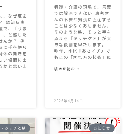
ー
看護・介護の現場で、言葉
では解消できない 患者さ
に、なぜ反応
んの不安や緊張に直面する
？ 認知症患
ことは少なくありません。
護で、「うま
そのような時、そっと手を
」、と感じた
添える「タッチケア」が大
せんか？ 例
きな役割を果たします。
時に手を振り
昨年、NHK『あさイチ』で
身体の向きを
もこの「触れ方の技術」に
しい場面に出
るかと思いま
続きを読む »
2026年4月14日
ル・タッチとは
お知らせ