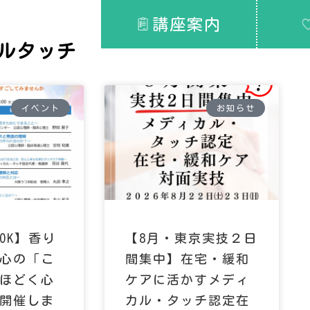
講座案内
ルタッチ
イベント
お知らせ
OK】香り
【8月・東京実技２日
心の「こ
間集中】在宅・緩和
ほどく心
ケアに活かすメディ
開催しま
カル・タッチ認定在