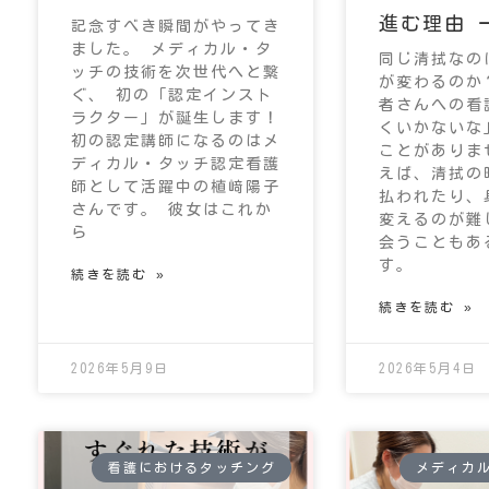
進む理由 
記念すべき瞬間がやってき
ました。 メディカル・タ
同じ清拭なの
ッチの技術を次世代へと繋
が変わるのか
ぐ、 初の「認定インスト
者さんへの看
ラクター」が誕生します！
くいかないな
初の認定講師になるのはメ
ことがありま
ディカル・タッチ認定看護
えば、清拭の
師として活躍中の植﨑陽子
払われたり、
さんです。 彼女はこれか
変えるのが難
ら
会うこともあ
す。
続きを読む »
続きを読む »
2026年5月9日
2026年5月4日
看護におけるタッチング
メディカ