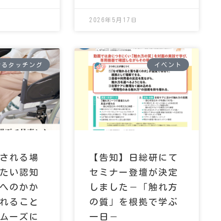
2026年5月17日
けるタッチング
イベント
される場
【告知】日総研にて
たい認知
セミナー登壇が決定
へのかか
しました－「触れ方
れること
の質」を根拠で学ぶ
ムーズに
一日－