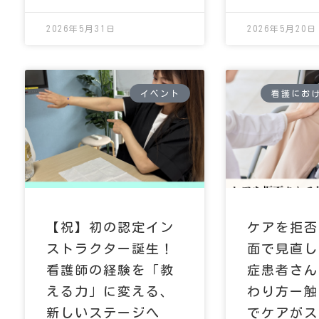
2026年5月31日
2026年5月20日
イベント
看護にお
【祝】初の認定イン
ケアを拒否
ストラクター誕生！
面で見直し
看護師の経験を「教
症患者さん
える力」に変える、
わり方ー触
新しいステージへ
でケアがス