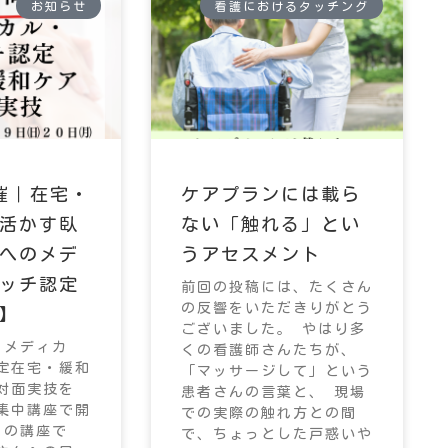
お知らせ
看護におけるタッチング
催｜在宅・
ケアプランには載ら
活かす臥
ない「触れる」とい
へのメデ
うアセスメント
ッチ認定
前回の投稿には、たくさん
の反響をいただきりがとう
】
ございました。 やはり多
、メディカ
くの看護師さんたちが、
定在宅・緩和
「マッサージして」という
対面実技を
患者さんの言葉と、 現場
集中講座で開
での実際の触れ方との間
この講座で
で、ちょっとした戸惑いや