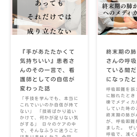
『手があたたかくて
終末期の肺
気持ちいい』患者さ
さんの呼吸
んのその一言で、看
ている間だ
護師としての自信が
になったと
変わった話
呼吸困難を訴
に触れたとき
「手技を学んでも、本当に
棟でメディカ
これでいいのか自信が持て
していた時の
ない」 「技術ばかり追い
終末期の肺が
かけて、何かが足りない気
が、呼吸困難
がする」 日々のケアの中
ました。 ぜ
で、そんなふうに迷うこと
呼吸で、浅く
はありませんか？ 今回、