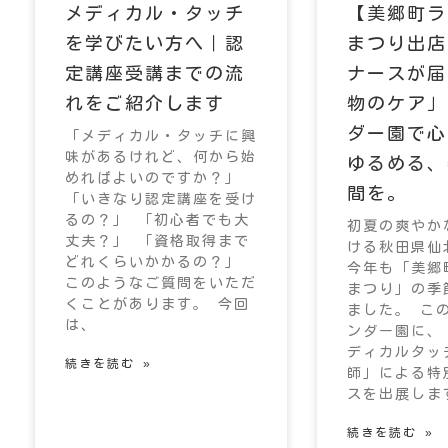
メディカル・タッチ
【美郷町ラ
を学びたい方へ｜認
まつり出店
定講座受講までの流
ナースが届
れをご紹介します
物のケア」
ダー園で心
「メディカル・タッチに興
味があるけれど、何から始
ゆるめる、
めればよいのですか？」
間を。
「いきなり認定講座を受け
るの？」 「初心者でも大
初夏の爽やか
丈夫？」 「資格取得まで
ける秋田県仙
どれくらいかかるの？」
今年も「美郷
このようなご質問をいただ
まつり」の季
くことがあります。 今回
ました。 こ
は、
ンダー園に、
ディカルタッ
続きを読む »
師」による特
スを出展しま
続きを読む »