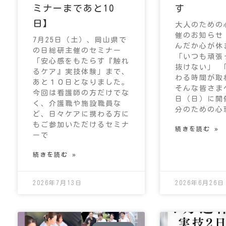
ミナーまであと10
す
日】
大人のための
催のお知らせ
7月25日（土）、岡山県で
んだか心が休
の日総研主催のセミナー
「いつも頑張
「安心感をもたらす『触れ
抜けない」 
るケア』実技体験」まで、
わる時間が取
あと１０日となりました。
そんな皆さまへ
今回は看護師の方だけでな
日（日）に開
く、介護職や施設職員な
分のための心
ど、日々ケアに携わる方に
もご参加いただけるセミナ
続きを読む »
ーで
続きを読む »
2026年7月13日
2026年6月26日