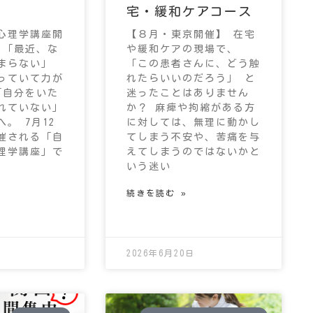
宅・緩和ケアコース
心理学講座開
【８月・東京開催】 在宅
 「最近、な
や緩和ケアの現場で、
まらない」
「この患者さんに、どう触
っていて力が
れたらいいのだろう」 と
「自分をいた
迷ったことはありません
れていない」
か？ 麻痺や拘縮がある方
。 7月12
に対しては、無理に動かし
催される「自
てしまう不安や、苦痛を与
理学講座」で
えてしまうのではないかと
いう迷い
続きを読む »
2026年6月20日