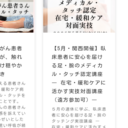
がん患者
【5月・関西開催】臥
が、触れ
床患者に安心を届け
け穏やか
る足・腕のメディカ
き
ル・タッチ認定講座
― 在宅・緩和ケアに
える患者さん
 緩和ケア病
活かす実技対面講座
ル・タッチを
（遠方参加可）―
ことです。
んの患者さん
５月の連休に学ぶ、臥床患
感を訴えてい
者に安心を届ける足・腕の
いぜいとした
タッチング実技講座 ―
速い呼吸が続
在宅・緩和ケアに活かすメ