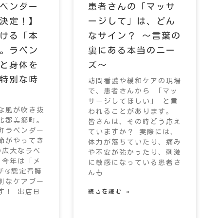
ベンダー
患者さんの「マッサ
決定！】
ージして」は、どん
ける「本
なサイン？ 〜言葉の
。ラベン
裏にある本当のニー
と身体を
ズ〜
特別な時
訪問看護や緩和ケアの現場
で、患者さんから 「マッ
サージしてほしい」 と言
な風が吹き抜
われることがあります。
北郡美郷町。
皆さんは、その時どう応え
町ラベンダー
ていますか？ 実際には、
節がやってき
体力が落ちていたり、痛み
の広大なラベ
や不安が強かったり、刺激
 今年は「メ
に敏感になっている患者さ
チ®︎認定看護
んも
別なケアブー
す！ 出店日
続きを読む »