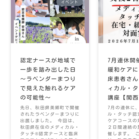
イベント
認定ナースが地域で
7月連休開
一歩を踏み出した日
緩和ケアに
～ラベンダーまつり
床患者さん
で見えた触れるケア
ィカル・タ
の可能性～
講座【関西
先日、秋田県美郷町で開催
7月の連休に
されたラベンダーまつりに
ル・タッチ認
出展しました。 今回は、
ケアコースの
秋田県在住のメディカル・
２日間連続の
タッチ®認定ナースと臨床
催します。 