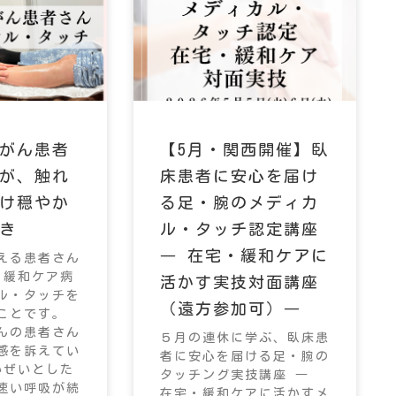
がん患者
【5月・関西開催】臥
が、触れ
床患者に安心を届け
け穏やか
る足・腕のメディカ
き
ル・タッチ認定講座
― 在宅・緩和ケアに
える患者さん
 緩和ケア病
活かす実技対面講座
ル・タッチを
（遠方参加可）―
ことです。
んの患者さん
５月の連休に学ぶ、臥床患
感を訴えてい
者に安心を届ける足・腕の
いぜいとした
タッチング実技講座 ―
速い呼吸が続
在宅・緩和ケアに活かすメ