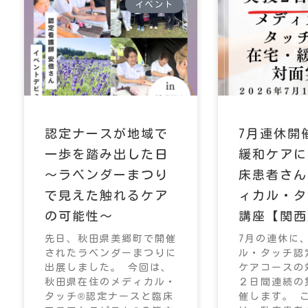
イベント
認定ナースが地域で
7月連休開
一歩を踏み出した日
緩和ケアに
～ラベンダーまつり
床患者さん
で見えた触れるケア
ィカル・タ
の可能性～
講座【関西
先日、秋田県美郷町で開催
7月の連休に
されたラベンダーまつりに
ル・タッチ認
出展しました。 今回は、
ケアコースの
秋田県在住のメディカル・
２日間連続の
タッチ®認定ナースと臨床
催します。 