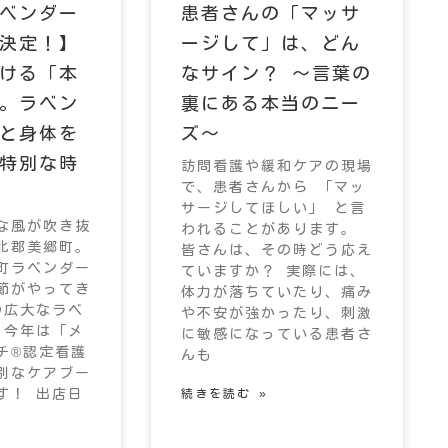
ベンダー
患者さんの「マッサ
決定！】
ージして」は、どん
ける「本
なサイン？ 〜言葉の
。ラベン
裏にある本当のニー
と身体を
ズ〜
特別な時
訪問看護や緩和ケアの現場
で、患者さんから 「マッ
サージしてほしい」 と言
な風が吹き抜
われることがあります。
北郡美郷町。
皆さんは、その時どう応え
町ラベンダー
ていますか？ 実際には、
節がやってき
体力が落ちていたり、痛み
の広大なラベ
や不安が強かったり、刺激
 今年は「メ
に敏感になっている患者さ
チ®︎認定看護
んも
別なケアブー
す！ 出店日
続きを読む »