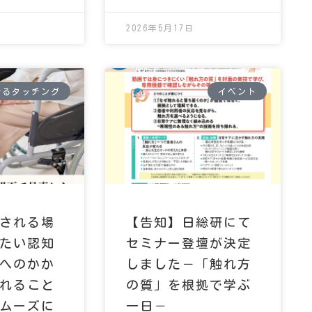
2026年5月17日
けるタッチング
イベント
される場
【告知】日総研にて
たい認知
セミナー登壇が決定
へのかか
しました－「触れ方
れること
の質」を根拠で学ぶ
ムーズに
一日－