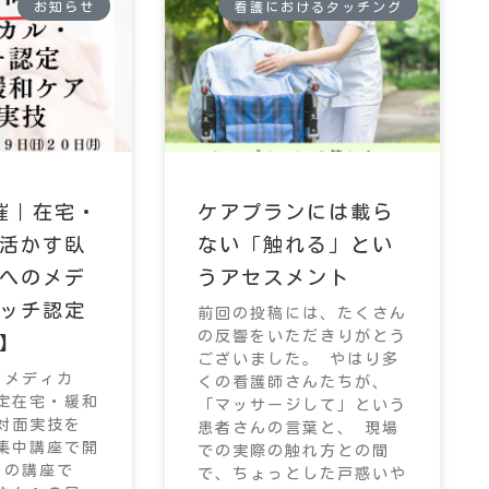
お知らせ
看護におけるタッチング
催｜在宅・
ケアプランには載ら
活かす臥
ない「触れる」とい
へのメデ
うアセスメント
ッチ認定
前回の投稿には、たくさん
の反響をいただきりがとう
】
ございました。 やはり多
、メディカ
くの看護師さんたちが、
定在宅・緩和
「マッサージして」という
対面実技を
患者さんの言葉と、 現場
集中講座で開
での実際の触れ方との間
この講座で
で、ちょっとした戸惑いや