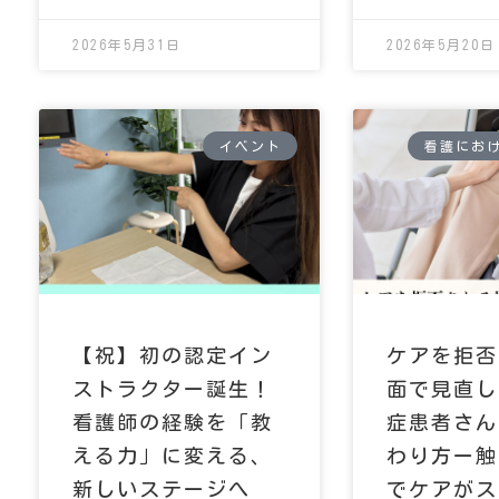
2026年5月31日
2026年5月20日
イベント
看護にお
【祝】初の認定イン
ケアを拒否
ストラクター誕生！
面で見直し
看護師の経験を「教
症患者さん
える力」に変える、
わり方ー触
新しいステージへ
でケアがス