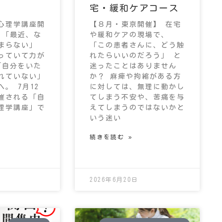
宅・緩和ケアコース
心理学講座開
【８月・東京開催】 在宅
 「最近、な
や緩和ケアの現場で、
まらない」
「この患者さんに、どう触
っていて力が
れたらいいのだろう」 と
「自分をいた
迷ったことはありません
れていない」
か？ 麻痺や拘縮がある方
。 7月12
に対しては、無理に動かし
催される「自
てしまう不安や、苦痛を与
理学講座」で
えてしまうのではないかと
いう迷い
続きを読む »
2026年6月20日