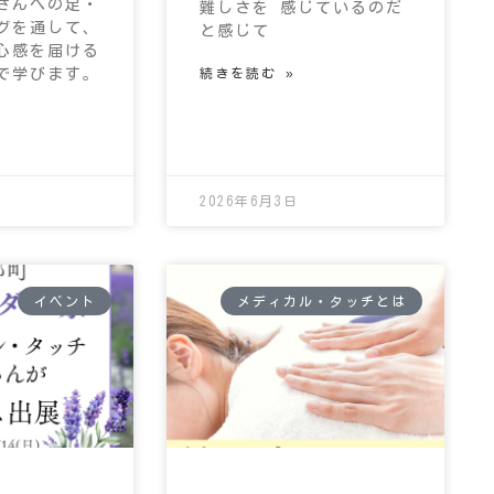
さんへの足・
難しさを 感じているのだ
グを通して、
と感じて
心感を届ける
で学びます。
続きを読む »
2026年6月3日
イベント
メディカル・タッチとは