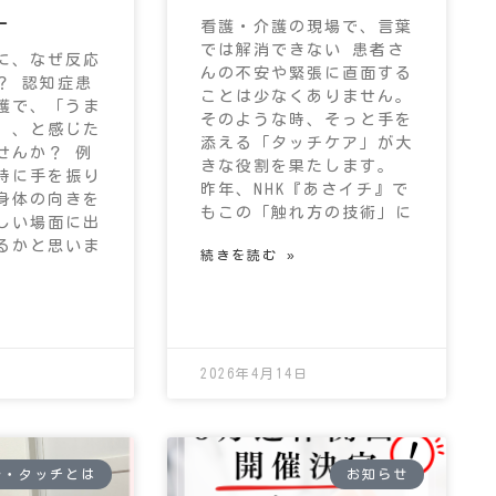
ー
看護・介護の現場で、言葉
では解消できない 患者さ
に、なぜ反応
んの不安や緊張に直面する
？ 認知症患
ことは少なくありません。
護で、「うま
そのような時、そっと手を
」、と感じた
添える「タッチケア」が大
せんか？ 例
きな役割を果たします。
時に手を振り
昨年、NHK『あさイチ』で
身体の向きを
もこの「触れ方の技術」に
しい場面に出
るかと思いま
続きを読む »
2026年4月14日
ル・タッチとは
お知らせ