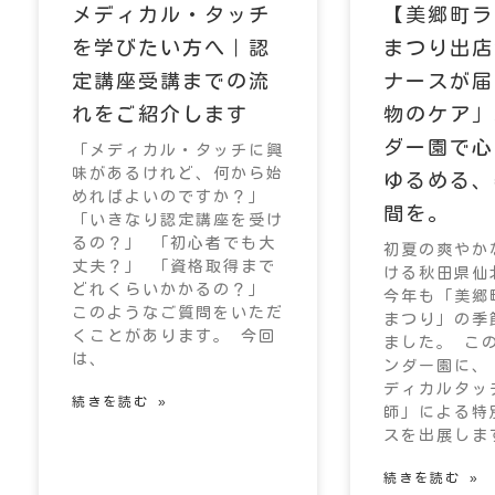
メディカル・タッチ
【美郷町ラ
を学びたい方へ｜認
まつり出店
定講座受講までの流
ナースが届
れをご紹介します
物のケア」
ダー園で心
「メディカル・タッチに興
味があるけれど、何から始
ゆるめる、
めればよいのですか？」
間を。
「いきなり認定講座を受け
るの？」 「初心者でも大
初夏の爽やか
丈夫？」 「資格取得まで
ける秋田県仙
どれくらいかかるの？」
今年も「美郷
このようなご質問をいただ
まつり」の季
くことがあります。 今回
ました。 こ
は、
ンダー園に、
ディカルタッ
続きを読む »
師」による特
スを出展しま
続きを読む »