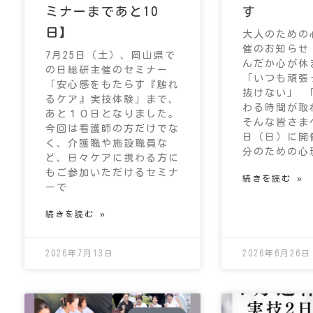
ミナーまであと10
す
日】
大人のための
催のお知らせ
7月25日（土）、岡山県で
んだか心が休
の日総研主催のセミナー
「いつも頑張
「安心感をもたらす『触れ
抜けない」 
るケア』実技体験」まで、
わる時間が取
あと１０日となりました。
そんな皆さまへ
今回は看護師の方だけでな
日（日）に開
く、介護職や施設職員な
分のための心
ど、日々ケアに携わる方に
もご参加いただけるセミナ
続きを読む »
ーで
続きを読む »
2026年7月13日
2026年6月26日