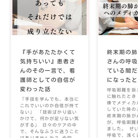
『手があたたかくて
終末期の肺
気持ちいい』患者さ
さんの呼吸
んのその一言で、看
ている間だ
護師としての自信が
になったと
変わった話
呼吸困難を訴
に触れたとき
「手技を学んでも、本当に
棟でメディカ
これでいいのか自信が持て
していた時の
ない」 「技術ばかり追い
終末期の肺が
かけて、何かが足りない気
が、呼吸困難
がする」 日々のケアの中
ました。 ぜ
で、そんなふうに迷うこと
呼吸で、浅く
はありませんか？ 今回、