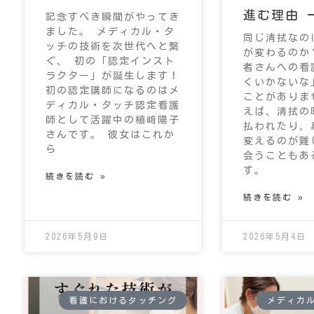
進む理由 
記念すべき瞬間がやってき
ました。 メディカル・タ
同じ清拭なの
ッチの技術を次世代へと繋
が変わるのか
ぐ、 初の「認定インスト
者さんへの看
ラクター」が誕生します！
くいかないな
初の認定講師になるのはメ
ことがありま
ディカル・タッチ認定看護
えば、清拭の
師として活躍中の植﨑陽子
払われたり、
さんです。 彼女はこれか
変えるのが難
ら
会うこともあ
す。
続きを読む »
続きを読む »
2026年5月9日
2026年5月4日
看護におけるタッチング
メディカ