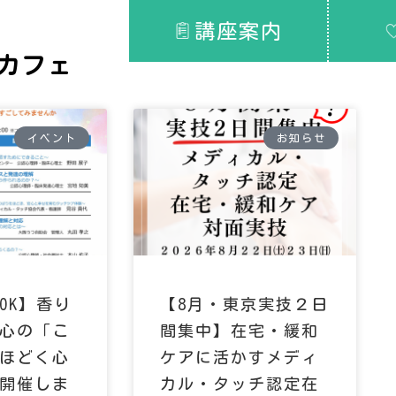
講座案内
カフェ
イベント
お知らせ
OK】香り
【8月・東京実技２日
心の「こ
間集中】在宅・緩和
ほどく心
ケアに活かすメディ
開催しま
カル・タッチ認定在