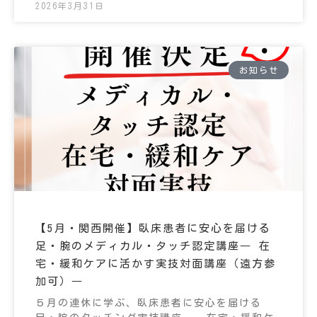
2026年3月31日
お知らせ
【5月・関西開催】臥床患者に安心を届ける
足・腕のメディカル・タッチ認定講座― 在
宅・緩和ケアに活かす実技対面講座（遠方参
加可）―
５月の連休に学ぶ、臥床患者に安心を届ける