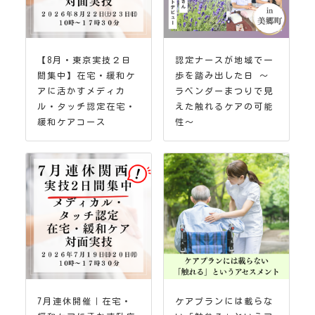
【8月・東京実技２日
認定ナースが地域で一
間集中】在宅・緩和ケ
歩を踏み出した日 ～
アに活かすメディカ
ラベンダーまつりで見
ル・タッチ認定在宅・
えた触れるケアの可能
緩和ケアコース
性～
7月連休開催｜在宅・
ケアプランには載らな