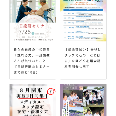
日々の看護の中にある
【単発参加OK】香りと
「触れる力」―受講生
タッチで心の「こわば
さんが気づいたこと
り」をほどく心理学講
【日総研岡山セミナー
座を開催します
まであと10日】