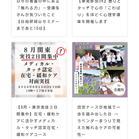
日々の看護の中にある
【単発参加OK】香りと
「触れる力」―受講生
タッチで心の「こわば
さんが気づいたこと
り」をほどく心理学講
【日総研岡山セミナー
座を開催します
まであと10日】
【8月・東京実技２日
認定ナースが地域で一
間集中】在宅・緩和ケ
歩を踏み出した日 ～
アに活かすメディカ
ラベンダーまつりで見
ル・タッチ認定在宅・
えた触れるケアの可能
緩和ケアコース
性～