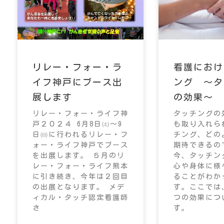
リレー・フォー・ラ
看護におけ
イフ神戸にブース出
ング ～タ
展します
の効果～
リレー・フォー・ライフ神
タッチングの
戸２０２４ 6月8日㈯～9
も取り入れら
日㈰に行われるリレー・フ
チング、どの
ォー・ライフ神戸でブース
期待できるの
を出展します。 ５月のリ
今、タッチン
レー・フォー・ライフ熊本
心や身体に様
に引き続き、今年は２回目
ることがわか
の出展となります。 メデ
す。ここでは
ィカル・タッチ認定看護師
つの効果につ
さ
す。