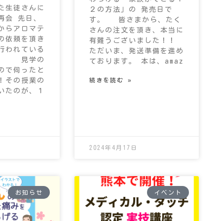
た生徒さんに
２の方法」の 発売日で
再会 先日、
す。 皆さまから、たく
からアロマテ
さんの注文を頂き、本当に
の依頼を頂き
有難うございました！！
行われている
ただいま、発送準備を進め
 見学の
ております。 本は、amaz
ので伺ったと
！その授業の
続きを読む »
いたのが、１
2024年4月17日
お知らせ
イベント