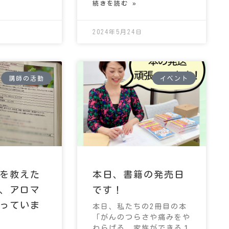
続きを読む »
2024年5月24日
講師の活動
イベント
を教えた
本日、書籍の発売日
、アロマ
です！
っていま
本日、私たちの2冊目の本
「がんのつらさや痛みをや
わらげる 家族ができる１