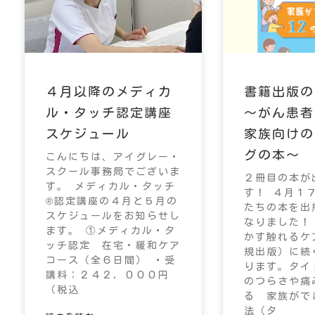
４月以降のメディカ
書籍出版の
ル・タッチ認定講座
～がん患者
スケジュール
家族向けの
グの本～
こんにちは、アイグレー・
スクール事務局でございま
２冊目の本が
す。 メディカル・タッチ
す！ ４月１
®認定講座の４月と５月の
たちの本を出
スケジュールをお知らせし
なりました！
ます。 ①メディカル・タ
かす触れるケ
ッチ認定 在宅・緩和ケア
規出版）に続
コース（全６日間） ・受
ります。タイ
講料：２４２，０００円
のつらさや痛
（税込
る 家族がで
法（タ