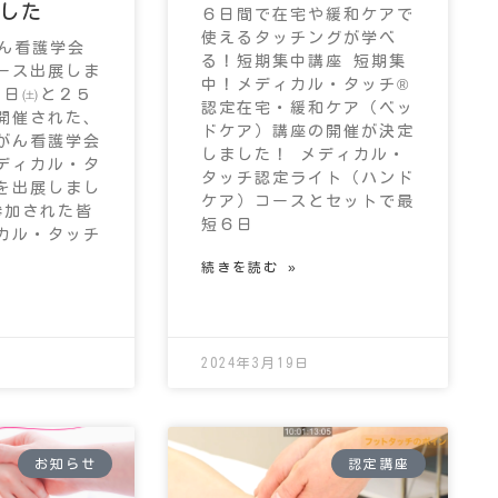
した
６日間で在宅や緩和ケアで
使えるタッチングが学べ
がん看護学会
る！短期集中講座 短期集
ース出展しま
中！メディカル・タッチ®
４日㈯と２５
認定在宅・緩和ケア（ベッ
開催された、
ドケア）講座の開催が決定
がん看護学会
しました！ メディカル・
ディカル・タ
タッチ認定ライト（ハンド
を出展しまし
ケア）コースとセットで最
参加された皆
短６日
カル・タッチ
続きを読む »
2024年3月19日
お知らせ
認定講座