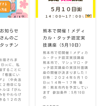
お知らせ
熊本で開催！メディ
さんのご
カル・タッチ認定実
タッチン
技講座（5月10日）
熊本市で初開催！メディカ
ル・タッチ認定実技講座
出版されま
熊本市で、マシュマロ・タ
７日㈬に、私
ッチ認定講座の実技対面講
版することに
座の開催が決まりました！
 『看護にい
日時：２０２４年５月１０
ア』（中央法
日㈮１４時～１７時 場
く２冊目にな
所：熊本市内を予定してい
トルは『がん
ます 参加条件：5月10日
みをやわらげ
の
きる１２の方