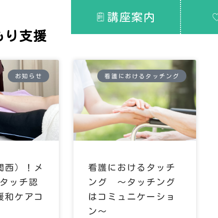
講座案内
もり支援
お知らせ
看護におけるタッチング
関西）！メ
看護におけるタッチ
タッチ認
ング ～タッチング
緩和ケアコ
はコミュニケーショ
ン～