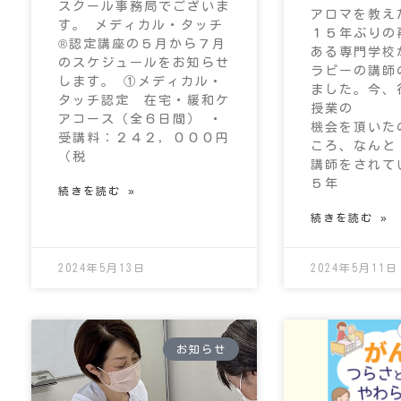
スクール事務局でございま
アロマを教え
す。 メディカル・タッチ
１５年ぶりの
®認定講座の５月から７月
ある専門学校
のスケジュールをお知らせ
ラピーの講師
します。 ①メディカル・
ました。今、
タッチ認定 在宅・緩和ケ
授業の
アコース（全６日間） ・
機会を頂いた
受講料：２４２，０００円
ころ、なんと
（税
講師をされて
５年
続きを読む »
続きを読む »
2024年5月13日
2024年5月11日
お知らせ