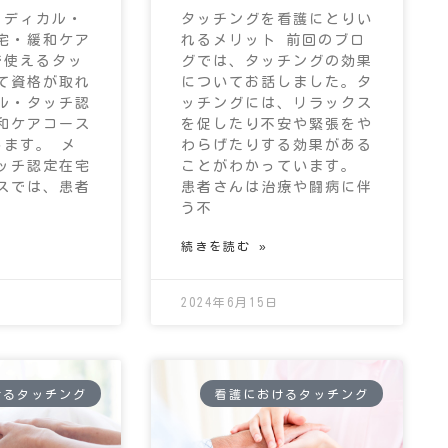
メディカル・
タッチングを看護にとりい
宅・緩和ケア
れるメリット 前回のブロ
で使えるタッ
グでは、タッチングの効果
て資格が取れ
についてお話しました。タ
ル・タッチ認
ッチングには、リラックス
和ケアコース
を促したり不安や緊張をや
します。 メ
わらげたりする効果がある
ッチ認定在宅
ことがわかっています。
スでは、患者
患者さんは治療や闘病に伴
う不
続きを読む »
2024年6月15日
けるタッチング
看護におけるタッチング