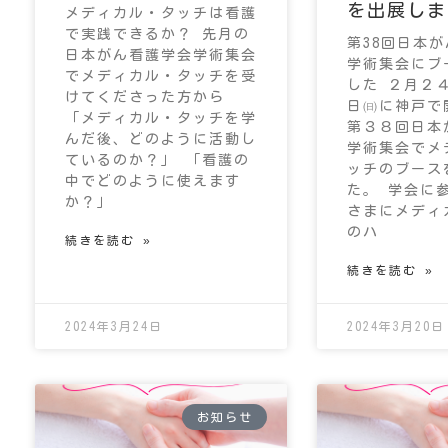
を出展しま
メディカル・タッチは看護
で実践できるか？ 先月の
第38回日本
日本がん看護学会学術集会
学術集会にブ
でメディカル・タッチを受
した ２月２
けてくださった方から
日㈰に神戸で
「メディカル・タッチを学
第３８回日本
んだ後、どのように活動し
学術集会でメ
ているのか？」 「看護の
ッチのブース
中でどのように使えます
た。 学会に
か？」
さまにメディ
のハ
続きを読む »
続きを読む »
2024年3月24日
2024年3月20日
お知らせ