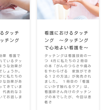
るタッチ
看護におけるタッチ
ッチング
ング ～タッチング
で心地よい看護を～
効果 看護で
タッチングは看護技術の一
れているタッ
つ 4月に私たちの２冊目
ような効果が
の本「がんのつらさや痛み
でしょうか。
をやわらげる 家族ができ
グに私たちの
る１２の方法」が発売され
々な効果があ
ました。 １冊目の「看護
ってきていま
にいかす触れるケア」は、
、代表的な３
看護師さん向けのタッチン
いてお話しま
グの本でしたが、今回は患
者さ