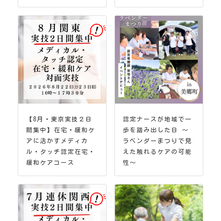
【8月・東京実技２日
認定ナースが地域で一
間集中】在宅・緩和ケ
歩を踏み出した日 ～
アに活かすメディカ
ラベンダーまつりで見
ル・タッチ認定在宅・
えた触れるケアの可能
緩和ケアコース
性～