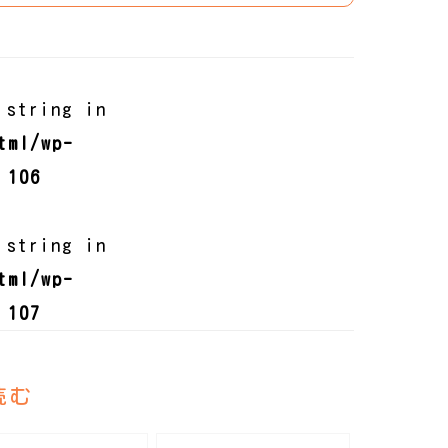
 string in
tml/wp-
e
106
 string in
tml/wp-
e
107
読む