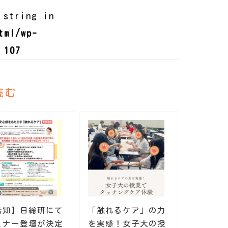
 string in
tml/wp-
e
107
読む
告知】日総研にて
「触れるケア」の力
ミナー登壇が決定
を実感！女子大の授